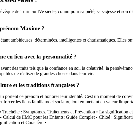
 évêque de Turin au IVe siècle, connu pour sa piété, sa sagesse et son 
au prénom Maxime ?
t ambitieuses, déterminées, intelligentes et charismatiques. Elles ont g
e en lien avec la personnalité ?
ant des traits tels que la confiance en soi, la créativité, la persévéra
pables de réaliser de grandes choses dans leur vie.
ure et les traditions françaises ?
ui portent ce prénom et honorer leur identité. Cest un moment de conviv
 renforcer les liens familiaux et sociaux, tout en mettant en valeur limpo
•
Trachéite : Symptômes, Traitements et Prévention
•
La signification e
•
Calcul de lIMC pour les Enfants: Guide Complet
•
Chloé : Significat
nification et Caractère
•