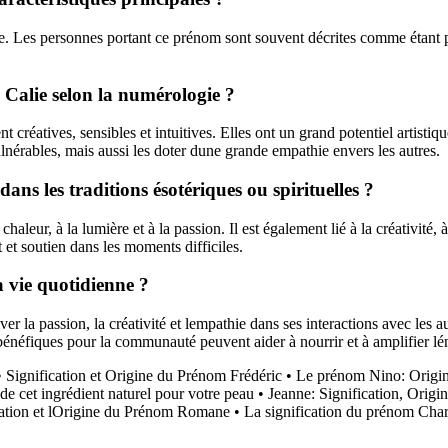
te. Les personnes portant ce prénom sont souvent décrites comme étant pa
m Calie selon la numérologie ?
réatives, sensibles et intuitives. Elles ont un grand potentiel artistique
lnérables, mais aussi les doter dune grande empathie envers les autres.
dans les traditions ésotériques ou spirituelles ?
haleur, à la lumière et à la passion. Il est également lié à la créativité, 
 et soutien dans les moments difficiles.
 vie quotidienne ?
er la passion, la créativité et lempathie dans ses interactions avec les 
néfiques pour la communauté peuvent aider à nourrir et à amplifier lén
•
Signification et Origine du Prénom Frédéric
•
Le prénom Nino: Origine
e cet ingrédient naturel pour votre peau
•
Jeanne: Signification, Origi
cation et lOrigine du Prénom Romane
•
La signification du prénom Char