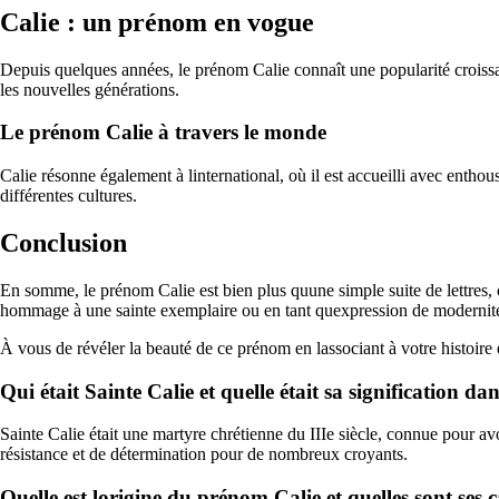
Calie : un prénom en vogue
Depuis quelques années, le prénom Calie connaît une popularité croissan
les nouvelles générations.
Le prénom Calie à travers le monde
Calie résonne également à linternational, où il est accueilli avec entho
différentes cultures.
Conclusion
En somme, le prénom Calie est bien plus quune simple suite de lettres, c
hommage à une sainte exemplaire ou en tant quexpression de modernité, 
À vous de révéler la beauté de ce prénom en lassociant à votre histoire e
Qui était Sainte Calie et quelle était sa signification da
Sainte Calie était une martyre chrétienne du IIIe siècle, connue pour av
résistance et de détermination pour de nombreux croyants.
Quelle est lorigine du prénom Calie et quelles sont ses c