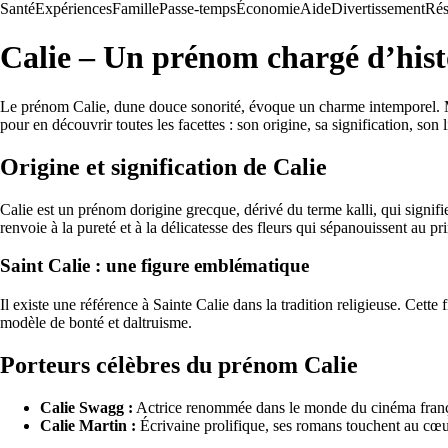
Santé
Expériences
Famille
Passe-temps
Économie
Aide
Divertissement
Rés
Calie – Un prénom chargé d’histo
Le prénom Calie, dune douce sonorité, évoque un charme intemporel. Ma
pour en découvrir toutes les facettes : son origine, sa signification, son 
Origine et signification de Calie
Calie est un prénom dorigine grecque, dérivé du terme kalli, qui signifie
renvoie à la pureté et à la délicatesse des fleurs qui sépanouissent au pr
Saint Calie : une figure emblématique
Il existe une référence à Sainte Calie dans la tradition religieuse. Cett
modèle de bonté et daltruisme.
Porteurs célèbres du prénom Calie
Calie Swagg :
Actrice renommée dans le monde du cinéma français,
Calie Martin :
Écrivaine prolifique, ses romans touchent au cœur