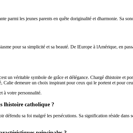
te parmi les jeunes parents en quête doriginalité et dharmonie. Sa sono
usiasme pour sa simplicité et sa beauté. De lEurope à lAmérique, en pass
est un véritable symbole de grâce et délégance. Chargé dhistoire et port
Calie demeure un choix inspirant pour ceux qui le portent et pour ceux
t à votre personnalité.
ns lhistoire catholique ?
oir défendu sa foi malgré les persécutions. Sa signification réside dans 
aractéristiques principales ?