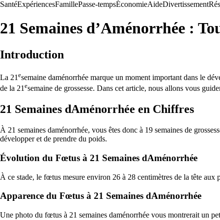
Santé
Expériences
Famille
Passe-temps
Économie
Aide
Divertissement
Rés
21 Semaines d’Aménorrhée : Tout 
Introduction
e
La 21
semaine daménorrhée marque un moment important dans le dével
e
de la 21
semaine de grossesse. Dans cet article, nous allons vous guider 
21 Semaines dAménorrhée en Chiffres
À 21 semaines daménorrhée, vous êtes donc à 19 semaines de grossesse e
développer et de prendre du poids.
Évolution du Fœtus à 21 Semaines dAménorrhée
À ce stade, le fœtus mesure environ 26 à 28 centimètres de la tête aux
Apparence du Fœtus à 21 Semaines dAménorrhée
Une photo du fœtus à 21 semaines daménorrhée vous montrerait un petit 