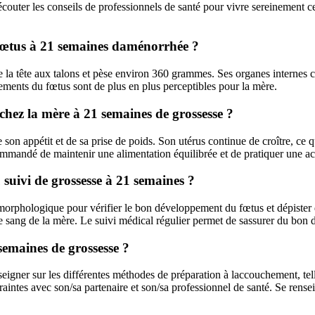
découter les conseils de professionnels de santé pour vivre sereinement c
 fœtus à 21 semaines daménorrhée ?
la tête aux talons et pèse environ 360 grammes. Ses organes internes c
ements du fœtus sont de plus en plus perceptibles pour la mère.
chez la mère à 21 semaines de grossesse ?
son appétit et de sa prise de poids. Son utérus continue de croître, ce 
ommandé de maintenir une alimentation équilibrée et de pratiquer une ac
uivi de grossesse à 21 semaines ?
e morphologique pour vérifier le bon développement du fœtus et dépiste
 le sang de la mère. Le suivi médical régulier permet de sassurer du bon 
emaines de grossesse ?
gner sur les différentes méthodes de préparation à laccouchement, telle
 craintes avec son/sa partenaire et son/sa professionnel de santé. Se ren